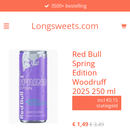
3500+ bestelling
Ga
direct
naar
Longsweets.com
de
hoofdinhoud
Red Bull
Spring
Edition
Woodruff
2025 250 ml
Incl €0,15
statiegeld
€ 1,49
€ 3,49