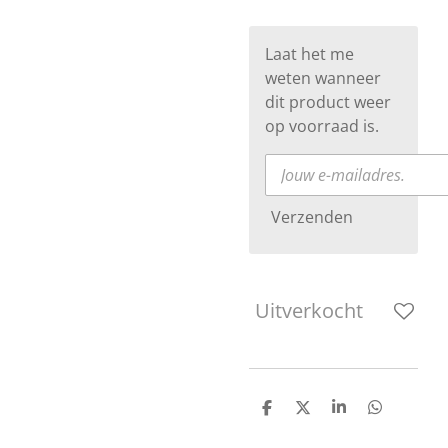
Laat het me
weten wanneer
dit product weer
op voorraad is.
Verzenden
Uitverkocht
D
D
S
D
e
e
h
e
l
e
a
l