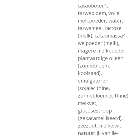
cacaoboter^,
tarwebloem, volle
melkpoeder, water,
tarwemeel, lactose
(melk), cacaomassa^,
weipoeder (melk),
magere melkpoeder,
plantaardige olieën
(zonnebloem,
koolzaad),
emulgatoren
(sojalecithine,
zonnebloemlecithine),
melkvet,
glucosestroop
(gekaramelliseerd),
zeezout, melkeiwit,
natuurlijk vanille-