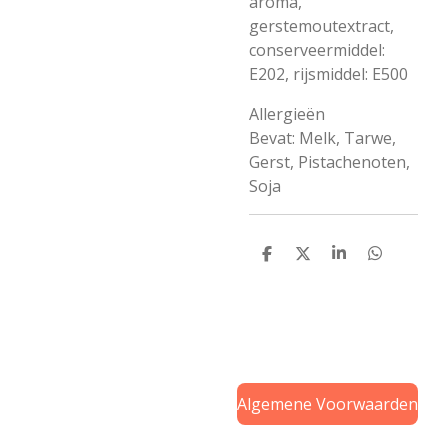
aroma,
gerstemoutextract,
conserveermiddel:
E202, rijsmiddel: E500
Allergieën
Bevat: Melk, Tarwe,
Gerst, Pistachenoten,
Soja
D
D
S
D
e
e
h
e
l
e
a
l
e
l
r
e
n
e
n
Algemene Voorwaarden