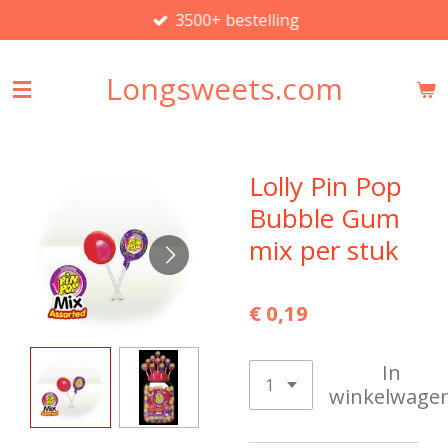
3500+ bestelling
Ga
direct
naar
Longsweets.com
de
hoofdinhoud
Lolly Pin Pop
Bubble Gum
mix per stuk
€ 0,19
In
winkelwage