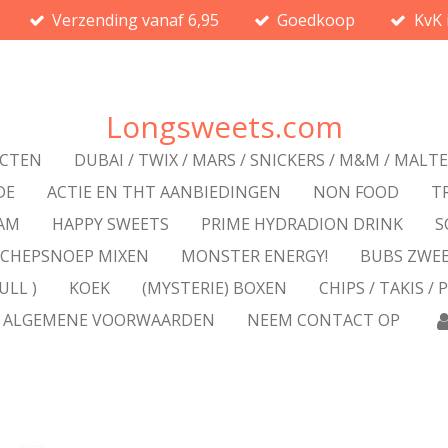
Verzending vanaf 6,95
Goedkoop
KvK 
Longsweets.com
UCTEN
DUBAI / TWIX / MARS / SNICKERS / M&M / MALT
DE
ACTIE EN THT AANBIEDINGEN
NON FOOD
T
RAM
HAPPY SWEETS
PRIME HYDRADION DRINK
S
SCHEPSNOEP MIXEN
MONSTER ENERGY!
BUBS ZWE
ULL )
KOEK
(MYSTERIE) BOXEN
CHIPS / TAKIS / 
ALGEMENE VOORWAARDEN
NEEM CONTACT OP