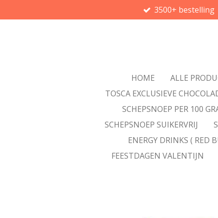
3500+ bestelling
Ga
direct
naar
de
hoofdinhoud
HOME
ALLE PROD
TOSCA EXCLUSIEVE CHOCOLA
SCHEPSNOEP PER 100 G
SCHEPSNOEP SUIKERVRIJ
ENERGY DRINKS ( RED B
FEESTDAGEN VALENTIJN