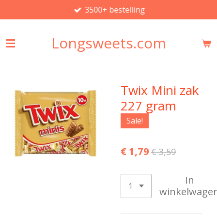
3500+ bestelling
Ga
direct
naar
Longsweets.com
de
hoofdinhoud
Twix Mini zak
227 gram
Sale!
€ 1,79
€ 3,59
In
winkelwage