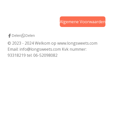
n
e
n
Algemene Voorwaarden
Delen
Delen
© 2023 - 2024 Welkom op www.longsweets.com
Email: info@longsweets.com Kvk nummer:
93318219 tel: 06-52098082