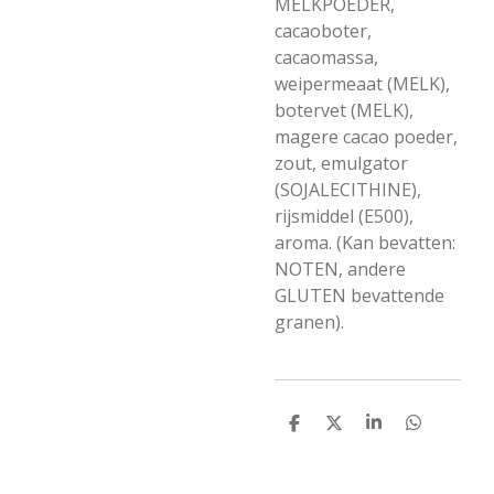
MELKPOEDER,
cacaoboter,
cacaomassa,
weipermeaat (MELK),
botervet (MELK),
magere cacao poeder,
zout, emulgator
(SOJALECITHINE),
rijsmiddel (E500),
aroma. (Kan bevatten:
NOTEN, andere
GLUTEN bevattende
granen).
D
D
S
D
e
e
h
e
l
e
a
l
e
l
r
e