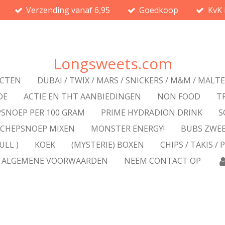
Verzending vanaf 6,95
Goedkoop
KvK 
Longsweets.com
UCTEN
DUBAI / TWIX / MARS / SNICKERS / M&M / MALT
DE
ACTIE EN THT AANBIEDINGEN
NON FOOD
T
SNOEP PER 100 GRAM
PRIME HYDRADION DRINK
S
SCHEPSNOEP MIXEN
MONSTER ENERGY!
BUBS ZWE
ULL )
KOEK
(MYSTERIE) BOXEN
CHIPS / TAKIS / 
ALGEMENE VOORWAARDEN
NEEM CONTACT OP