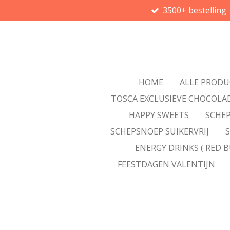
3500+ bestelling
Ga
direct
naar
de
hoofdinhoud
HOME
ALLE PROD
TOSCA EXCLUSIEVE CHOCOLA
HAPPY SWEETS
SCHEP
SCHEPSNOEP SUIKERVRIJ
ENERGY DRINKS ( RED B
FEESTDAGEN VALENTIJN