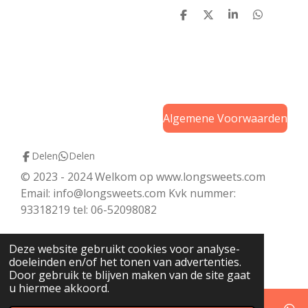
D
D
S
D
e
e
h
e
l
e
a
l
e
l
r
e
n
e
n
Algemene Voorwaarden
Delen
Delen
© 2023 - 2024 Welkom op www.longsweets.com
Email: info@longsweets.com Kvk nummer:
93318219 tel: 06-52098082
Deze website gebruikt cookies voor analyse-
doeleinden en/of het tonen van advertenties.
Door gebruik te blijven maken van de site gaat
u hiermee akkoord.