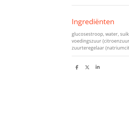
Ingrediënten
glucosestroop, water, suike
voedingszuur (citroenzuur
zuurteregelaar (natriumcit
D
D
S
e
e
h
l
e
a
e
l
r
n
e