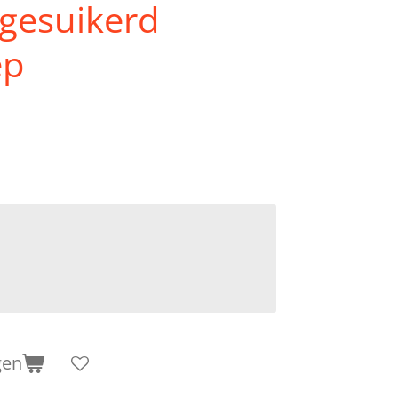
gesuikerd
ep
gen