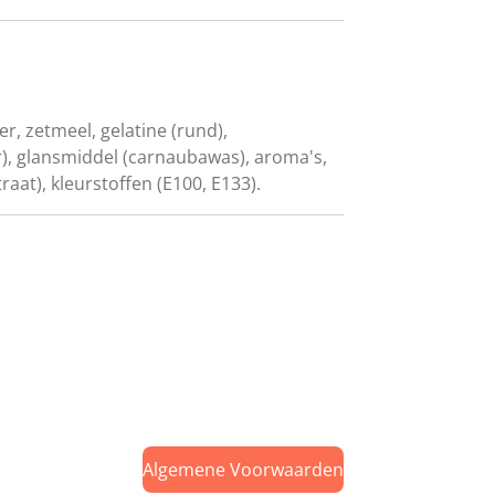
r, zetmeel, gelatine (rund),
), glansmiddel (carnaubawas), aroma's,
raat), kleurstoffen (E100, E133).
Algemene Voorwaarden