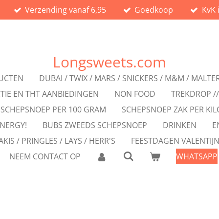
Verzending vanaf 6,95
Goedkoop
KvK 
Longsweets.com
UCTEN
DUBAI / TWIX / MARS / SNICKERS / M&M / MALTE
TIE EN THT AANBIEDINGEN
NON FOOD
TREKDROP /
SCHEPSNOEP PER 100 GRAM
SCHEPSNOEP ZAK PER KIL
NERGY!
BUBS ZWEEDS SCHEPSNOEP
DRINKEN
E
AKIS / PRINGLES / LAYS / HERR'S
FEESTDAGEN VALENTIJ
NEEM CONTACT OP
WHATSAPP