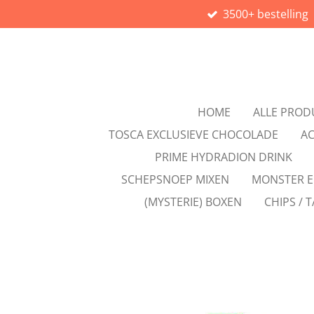
3500+ bestelling
Ga
direct
naar
de
hoofdinhoud
HOME
ALLE PROD
TOSCA EXCLUSIEVE CHOCOLADE
AC
PRIME HYDRADION DRINK
SCHEPSNOEP MIXEN
MONSTER E
(MYSTERIE) BOXEN
CHIPS / T