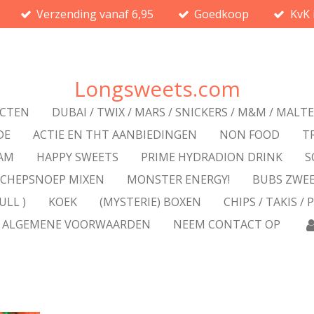
Verzending vanaf 6,95
Goedkoop
KvK 
Longsweets.com
UCTEN
DUBAI / TWIX / MARS / SNICKERS / M&M / MALT
DE
ACTIE EN THT AANBIEDINGEN
NON FOOD
T
RAM
HAPPY SWEETS
PRIME HYDRADION DRINK
S
SCHEPSNOEP MIXEN
MONSTER ENERGY!
BUBS ZWE
ULL )
KOEK
(MYSTERIE) BOXEN
CHIPS / TAKIS / 
ALGEMENE VOORWAARDEN
NEEM CONTACT OP