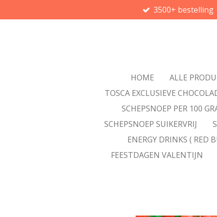
3500+ bestelling
Ga
direct
naar
de
hoofdinhoud
HOME
ALLE PROD
TOSCA EXCLUSIEVE CHOCOLA
SCHEPSNOEP PER 100 G
SCHEPSNOEP SUIKERVRIJ
ENERGY DRINKS ( RED B
FEESTDAGEN VALENTIJN