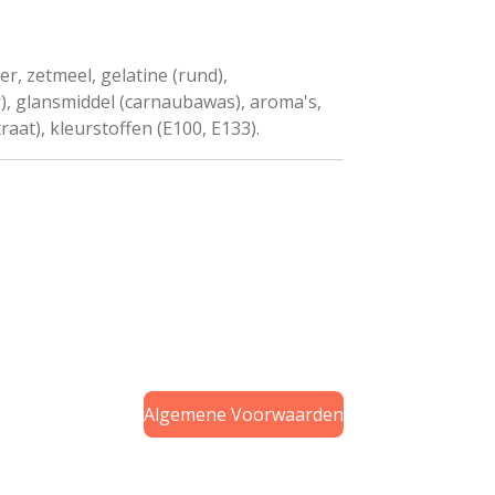
r, zetmeel, gelatine (rund),
), glansmiddel (carnaubawas), aroma's,
aat), kleurstoffen (E100, E133).
Algemene Voorwaarden