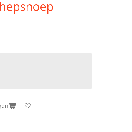
chepsnoep
gen