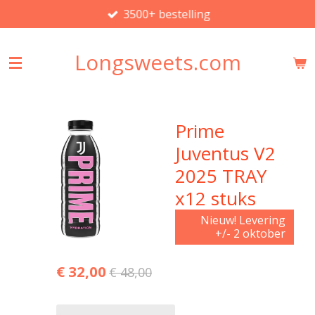
3500+ bestelling
Ga
direct
naar
Longsweets.com
de
hoofdinhoud
Prime
Juventus V2
2025 TRAY
x12 stuks
Nieuw! Levering
+/- 2 oktober
€ 32,00
€ 48,00