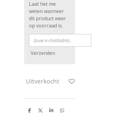
Laat het me
weten wanneer
dit product weer
op voorraad is.
Verzenden
Uitverkocht
D
D
S
D
e
e
h
e
l
e
a
l
e
l
r
e
n
e
n