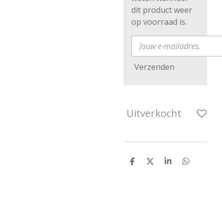
dit product weer
op voorraad is.
Verzenden
Uitverkocht
D
D
S
D
e
e
h
e
l
e
a
l
e
l
r
e
n
e
n