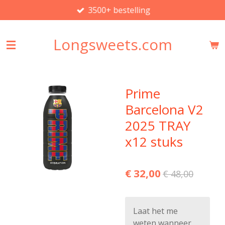
3500+ bestelling
Ga
direct
naar
Longsweets.com
de
hoofdinhoud
Prime
Barcelona V2
2025 TRAY
x12 stuks
€ 32,00
€ 48,00
Laat het me
weten wanneer