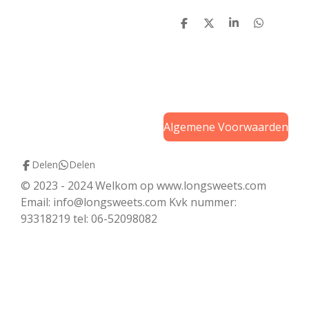
D
D
S
D
e
e
h
e
l
e
a
l
e
l
r
e
n
e
n
Algemene Voorwaarden
Delen
Delen
© 2023 - 2024 Welkom op www.longsweets.com
Email: info@longsweets.com Kvk nummer:
93318219 tel: 06-52098082