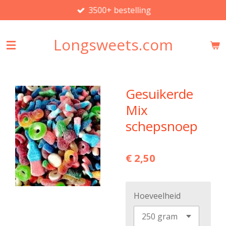
3500+ bestelling
Ga
direct
naar
Longsweets.com
de
hoofdinhoud
Gesuikerde
Mix
schepsnoep
€ 2,50
Hoeveelheid