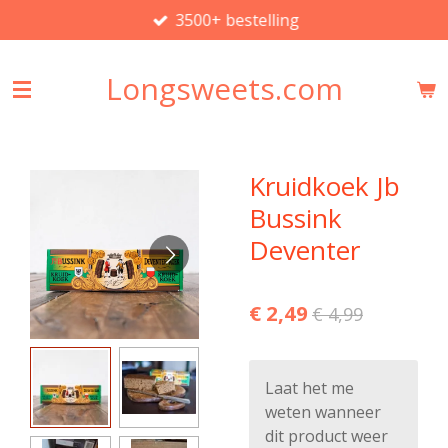
3500+ bestelling
Ga
direct
naar
Longsweets.com
de
hoofdinhoud
Kruidkoek Jb
Bussink
Deventer
€ 2,49
€ 4,99
Laat het me
weten wanneer
dit product weer