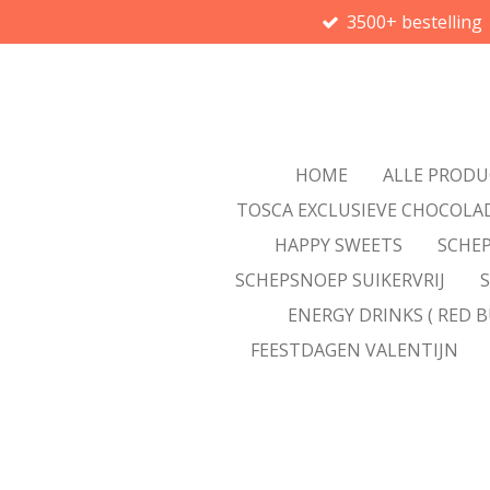
3500+ bestelling
Ga
direct
naar
de
hoofdinhoud
HOME
ALLE PROD
TOSCA EXCLUSIEVE CHOCOLA
HAPPY SWEETS
SCHEP
SCHEPSNOEP SUIKERVRIJ
ENERGY DRINKS ( RED B
FEESTDAGEN VALENTIJN