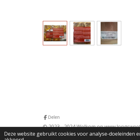
Delen
© 2023 - 2024 Welkom op www.longsweets
Deze website gebruikt cookies voor analyse-doeleinden en
akkoord.