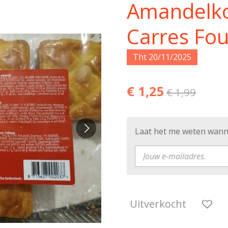
Amandelko
Carres Fo
Tht 20/11/2025
€ 1,25
€ 1,99
Laat het me weten wanne
Uitverkocht