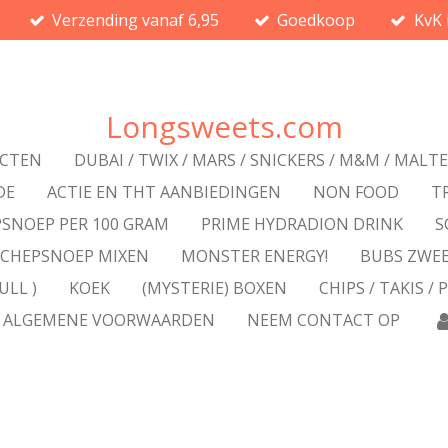
Verzending vanaf 6,95
Goedkoop
KvK 
Longsweets.com
UCTEN
DUBAI / TWIX / MARS / SNICKERS / M&M / MALT
DE
ACTIE EN THT AANBIEDINGEN
NON FOOD
T
SNOEP PER 100 GRAM
PRIME HYDRADION DRINK
S
SCHEPSNOEP MIXEN
MONSTER ENERGY!
BUBS ZWE
ULL )
KOEK
(MYSTERIE) BOXEN
CHIPS / TAKIS / 
ALGEMENE VOORWAARDEN
NEEM CONTACT OP