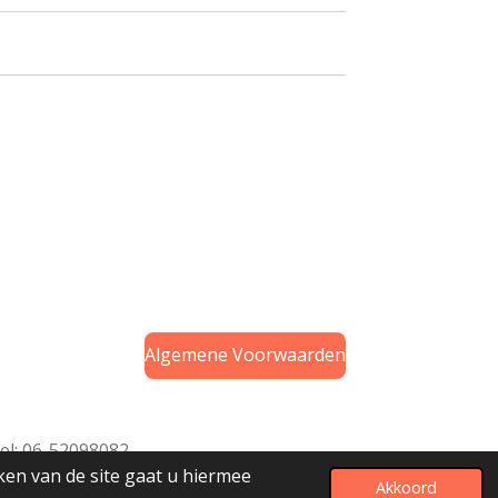
Algemene Voorwaarden
el: 06-52098082
ken van de site gaat u hiermee
Akkoord