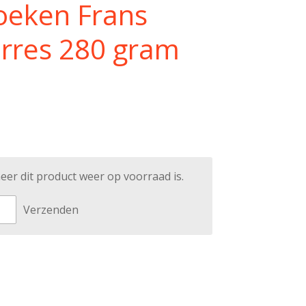
eken Frans
urres 280 gram
er dit product weer op voorraad is.
Verzenden