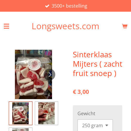
3500+ bestelling
Ga
direct
naar
Longsweets.com
de
hoofdinhoud
Sinterklaas
Mijters ( zacht
fruit snoep )
€ 3,00
Gewicht