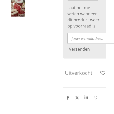
Laat het me
weten wanneer
dit product weer
op voorraad is.
Verzenden
Uitverkocht
D
D
S
D
e
e
h
e
l
e
a
l
e
l
r
e