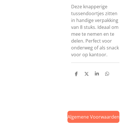
Deze knapperige
tussendoortjes zitten
in handige verpakking
van 8 stuks. Ideaal om
mee te nemen en te
delen. Perfect voor
onderweg of als snack
voor op kantoor.
D
D
S
D
e
e
h
e
l
e
a
l
e
l
r
e
n
e
n
Algemene Voorwaarden