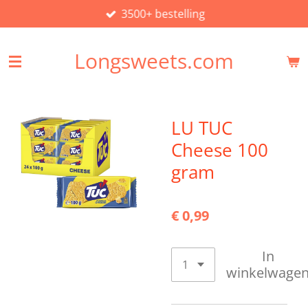
3500+ bestelling
Ga
direct
naar
Longsweets.com
de
hoofdinhoud
LU TUC
Cheese 100
gram
€ 0,99
In
winkelwage