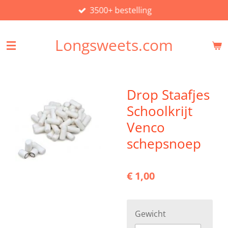
3500+ bestelling
Ga
direct
naar
Longsweets.com
de
hoofdinhoud
Drop Staafjes
Schoolkrijt
Venco
schepsnoep
€ 1,00
Gewicht