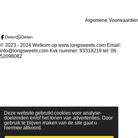
e
e
h
e
l
e
a
l
e
l
r
e
n
e
n
Algemene Voorwaarden
Delen
Delen
© 2023 - 2024 Welkom op www.longsweets.com Email:
info@longsweets.com Kvk nummer: 93318219 tel: 06-
52098082
Deze website gebruikt cookies voor analyse-
doeleinden en/of het tonen van advertenties. Door
gebruik te blijven maken van de site gaat u
hiermee akkoord.