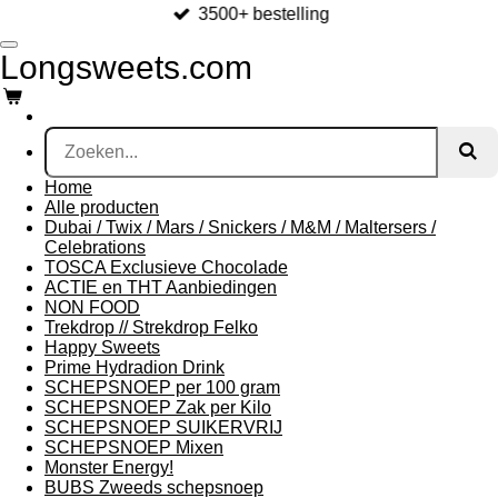
3500+ bestelling
Ga
direct
Longsweets.com
naar
de
hoofdinhoud
Home
Alle producten
Dubai / Twix / Mars / Snickers / M&M / Maltersers /
Celebrations
TOSCA Exclusieve Chocolade
ACTIE en THT Aanbiedingen
NON FOOD
Trekdrop // Strekdrop Felko
Happy Sweets
Prime Hydradion Drink
SCHEPSNOEP per 100 gram
SCHEPSNOEP Zak per Kilo
SCHEPSNOEP SUIKERVRIJ
SCHEPSNOEP Mixen
Monster Energy!
BUBS Zweeds schepsnoep