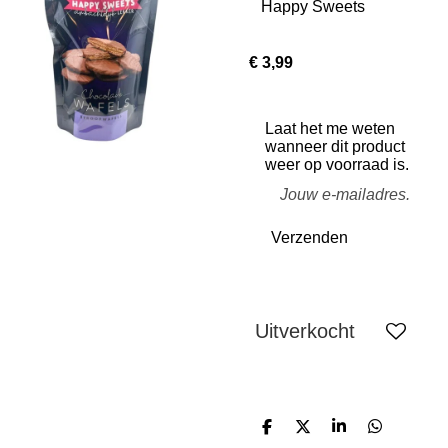
Happy Sweets
€ 3,99
Laat het me weten
wanneer dit product
weer op voorraad is.
Verzenden
Uitverkocht
D
D
S
D