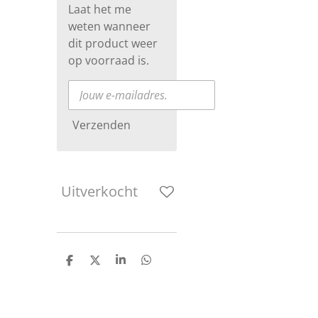
Laat het me
weten wanneer
dit product weer
op voorraad is.
Verzenden
Uitverkocht
D
D
S
D
e
e
h
e
l
e
a
l
e
l
r
e
n
e
n