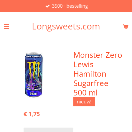
3500+ bestelling
Ga
direct
naar
Longsweets.com
de
hoofdinhoud
Monster Zero
Lewis
Hamilton
Sugarfree
500 ml
nieuw!
€ 1,75