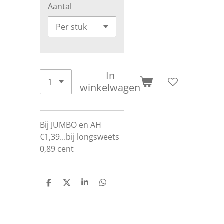
Aantal
In
winkelwagen
Bij JUMBO en AH
€1,39...bij longsweets
0,89 cent
D
D
S
D
e
e
h
e
l
e
a
l
e
l
r
e
n
e
n