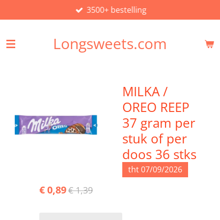
3500+ bestelling
Ga
direct
naar
Longsweets.com
de
hoofdinhoud
MILKA /
OREO REEP
37 gram per
stuk of per
doos 36 stks
tht 07/09/2026
€ 0,89
€ 1,39