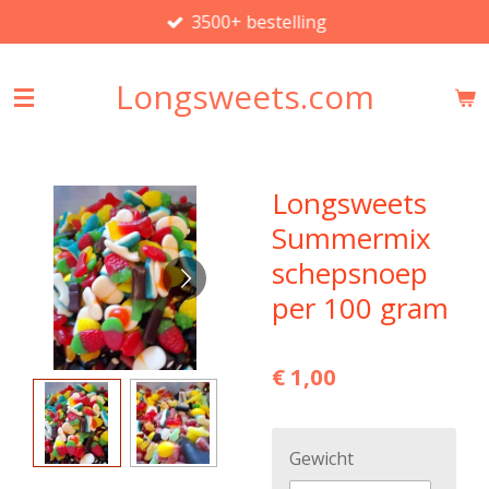
3500+ bestelling
Ga
direct
naar
Longsweets.com
de
hoofdinhoud
Longsweets
Summermix
schepsnoep
per 100 gram
€ 1,00
Gewicht