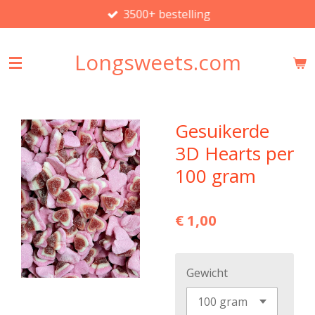
3500+ bestelling
Ga
direct
naar
Longsweets.com
de
hoofdinhoud
Gesuikerde
3D Hearts per
100 gram
€ 1,00
Gewicht