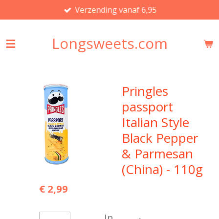
Verzending vanaf 6,95
Ga
direct
naar
Longsweets.com
de
hoofdinhoud
Pringles
passport
Italian Style
Black Pepper
& Parmesan
(China) - 110g
€ 2,99
In