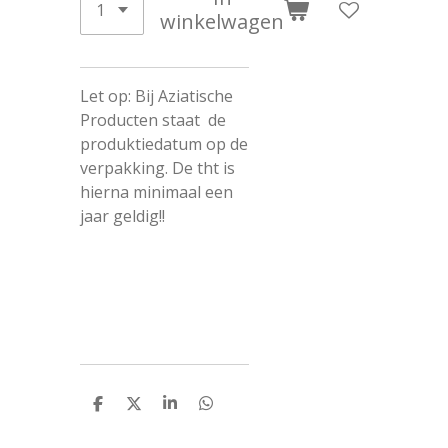
winkelwagen
Let op: Bij Aziatische
Producten staat de
produktiedatum op de
verpakking. De tht is
hierna minimaal een
jaar geldig!!
D
D
S
D
e
e
h
e
l
e
a
l