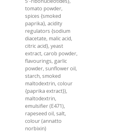
5'-ribonucleotides},
tomato powder,
spices {smoked
paprika}, acidity
regulators {sodium
diacetate, malic acid,
citric acid}, yeast
extract, carob powder,
flavourings, garlic
powder, sunflower oil,
starch, smoked
maltodextrin, colour
{paprika extract}),
maltodextrin,
emulsifier (E471),
rapeseed oil, salt,
colour (annatto
norbixin)